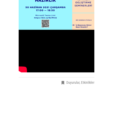
Duyurular
,
Etkinlikler